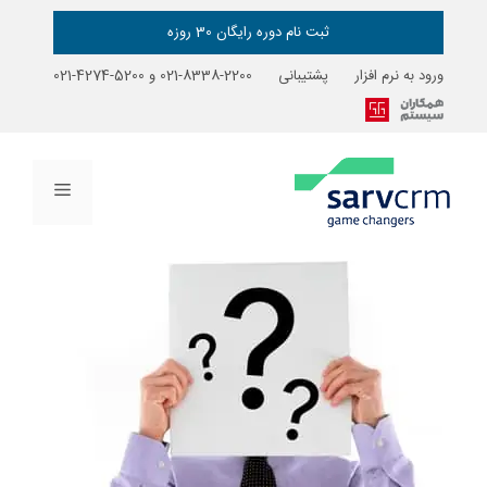
رش
ه
ثبت نام دوره رایگان 30 روزه
حتوا
ورود به نرم افزار
پشتیبانی
2200-8338-021
و
5200-4274-021
فهرست