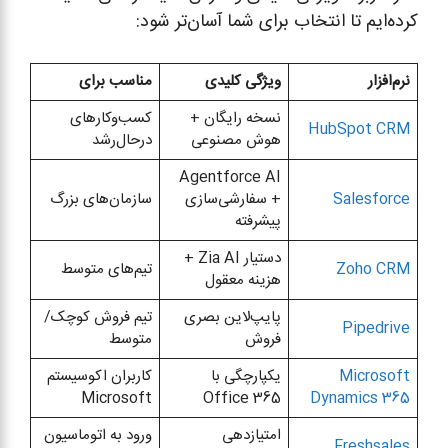
کرده‌ایم تا انتخاب برای شما آسان‌تر شود:
نرم‌افزار
ویژگی کلیدی
مناسب برای
نسخه رایگان +
کسب‌وکارهای
HubSpot CRM
هوش مصنوعی
درحال‌رشد
Agentforce AI
Salesforce
+ سفارشی‌سازی
سازمان‌های بزرگ
پیشرفته
دستیار Zia AI +
Zoho CRM
تیم‌های متوسط
هزینه معقول
پایپ‌لاین بصری
تیم فروش کوچک/
Pipedrive
فروش
متوسط
Microsoft
یکپارچگی با
کاربران اکوسیستم
Microsoft
Office 365
Dynamics 365
امتیازدهی
ورود به اتوماسیون
Freshsales