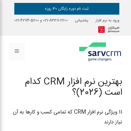
رش
ه
ثبت نام دوره رایگان 30 روزه
حتوا
ورود به نرم افزار
پشتیبانی
2200-8338-021
و
5200-4274-021
فهرست
بهترین نرم افزار CRM کدام
است (2026)؟
11 ویژگی نرم افزار CRM که تمامی کسب و کارها به آن
نیاز دارند