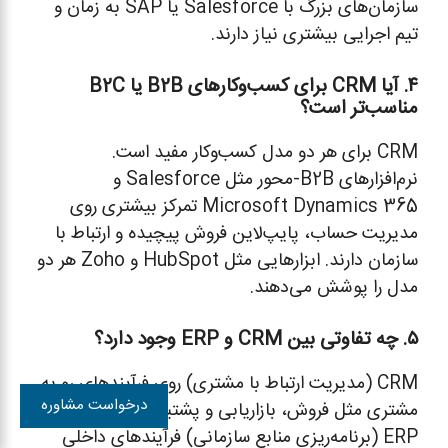
سازمان‌های بزرگ با Salesforce یا SAP به زمان و
تیم اجرایی بیشتری نیاز دارند.
۴. آیا CRM برای کسب‌وکارهای B2B یا B2C
مناسب‌تر است؟
CRM برای هر دو مدل کسب‌وکار مفید است.
نرم‌افزارهای B2B-محور مثل Salesforce و
Microsoft Dynamics 365 تمرکز بیشتری روی
مدیریت حساب، پایپ‌لاین فروش پیچیده و ارتباط با
سازمان دارند. ابزارهایی مثل HubSpot و Zoho هر دو
مدل را پوشش می‌دهند.
۵. چه تفاوتی بین CRM و ERP وجود دارد؟
CRM (مدیریت ارتباط با مشتری) روی فرآیندهای رو به
درخواست مشاوره
مشتری مثل فروش، بازاریابی و پشتیبانی تمرکز دارد.
ERP (برنامه‌ریزی منابع سازمانی) فرآیندهای داخلی