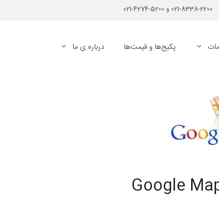
2200-8338-021
و
5200-4274-021
ات
پکیج‌ها و قیمت‌ها
درباره ی ما