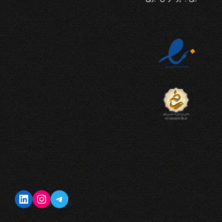
تلگرام
اینستاگرم
لینکداین