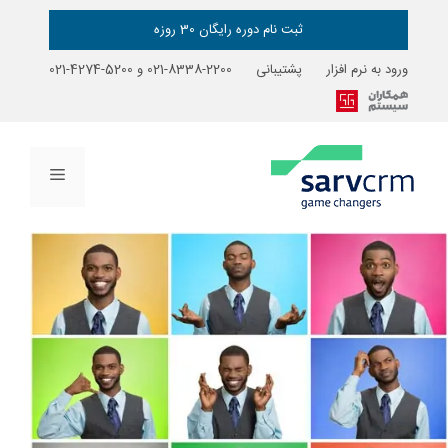
رش
ه
ثبت نام دوره رایگان 30 روزه
حتوا
ورود به نرم افزار
پشتیبانی
2200-8338-021
و
5200-4274-021
فهرست