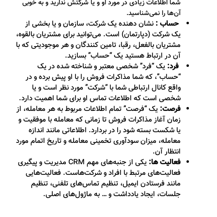
ما اطلاعات زیادی در مورد او و یا شرکتش ندارید و به خوبی
ن‌ها را نمی‌
شناسید.
ساب :
نشان دهنده یک شرکت، سازمان و یا بخشی از
ک شرکت (دپارتمان) است. می‌­توانید برای مشتریان بالقوه،
شتریان بالفعل، رقبا، تامین کنندگان و هر موجودیتی که با
ن در ارتباط هستید یک “حساب” بسازید.
رد:
یک “فرد” شخصی معتبر و شناخته شده در یک
حساب”، که شما مذاکرات فروش را با او پیش برده و در
اقع کانال ارتباطی شما با “شرکت” مورد نظر است و یا
خصی است که اطلاعات تماس او برای شما اهمیت دارد.
رصت:
یک “فرصت” تمام اطلاعات مربوط به هر معامله، از
مان آغاز مذاکرات فروش تا زمانی که معامله با موفقیت و
ا شکست بسته شود را در بردارد. اطلاعاتی مانند اندازه
عامله، میزان سودآوری تخمینی معامله و تاریخ اتمام مورد
نتظار آن.
عالیت ها:
یکی از جنبه‌های مهم CRM مدیریت و پیگیری
عالیت­‌های مرتبط با افراد و شرکت­‌هاست. فعالیت‌هایی
انند فرستادن ایمیل، تنظیم تماس­‌های تلفنی، تنظیم
لسات، ایجاد یادداشت و … به ماژول‌های اصلی.