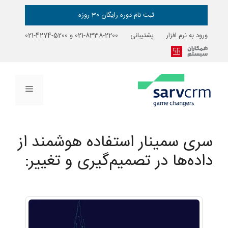
رش
ه
ثبت نام دوره رایگان 30 روزه
حتوا
ورود به نرم افزار
پشتیبانی
2200-8338-021
و
5200-4274-021
فهرست
سری سمینار استفاده هوشمند از
داده‌ها در تصمیم‌گیری و تغییر: