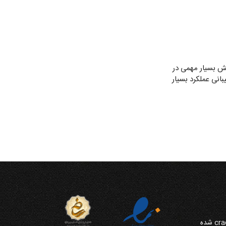
ساده نرم‌افزار برای ما جالب بود که با وجود قابلیت‌ها و امکانات کامل، کارکردن با آن بسیار راحت است. SarvCRM نقش بسیار مهمی در
انی عملکرد بسیار
چرا از نرم افزار CRM مایکروسافت crack شده