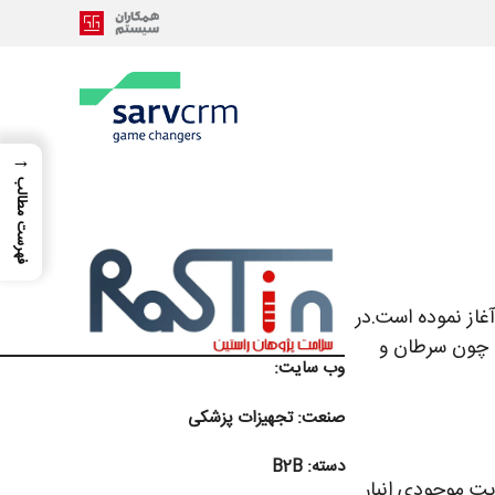
→
فهرست مطالب
لکولی آغاز نموده است.در
DNA/RNA، P و تشخیص بیماری‌هایی چون سرطان و
وب سایت:
صنعت:
تجهیزات پزشکی
دسته:
B2B
یت موجودی انبار