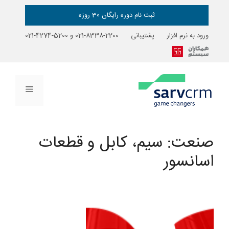
رش
ه
ثبت نام دوره رایگان 30 روزه
حتوا
ورود به نرم افزار
پشتیبانی
2200-8338-021
و
5200-4274-021
فهرست
صنعت:
سیم، کابل و قطعات
اسانسور