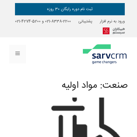
رش
ه
ثبت نام دوره رایگان 30 روزه
حتوا
ورود به نرم افزار
پشتیبانی
2200-8338-021
و
5200-4274-021
فهرست
صنعت:
مواد اولیه