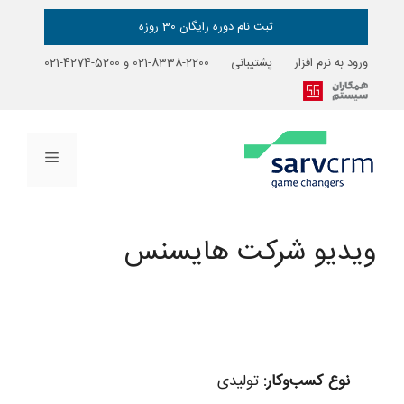
رش
ه
ثبت نام دوره رایگان 30 روزه
حتوا
ورود به نرم افزار
پشتیبانی
2200-8338-021
و
5200-4274-021
فهرست
ویدیو شرکت هایسنس
نوع کسب‌وکار:
تولیدی