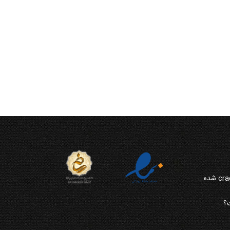
چرا از نرم افزار CRM مایکروسافت crack شده
؟