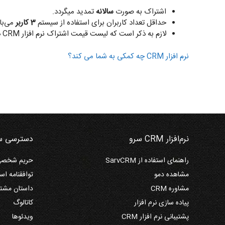
اشتراک به صورت
سالانه
تمدید میگردد.
حداقل تعداد کاربران برای استفاده از سیستم
3 کاربر
می‌با
لازم به ذکر است که لیست قیمت اشتراک نرم افزار CRM در جدول فوق
نرم افزار CRM چه کمکی به شما می
کند؟
نرم‌افزار CRM سرو
دسترسی س
راهنمای استفاده از SarvCRM
حریم شخصی 
مشاهده دمو
توافقنامه است
مشاوره CRM
داستان مشتر
پیاده سازی نرم افزار
کاتالوگ
پشتیبانی نرم افزار CRM
ویدئوها