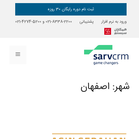
رش
ه
ثبت نام دوره رایگان 30 روزه
حتوا
ورود به نرم افزار
پشتیبانی
2200-8338-021
و
5200-4274-021
فهرست
شهر:
اصفهان