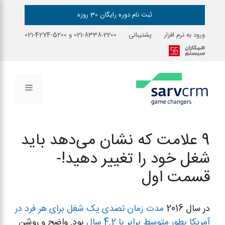
رش
ه
ثبت نام دوره رایگان 30 روزه
حتوا
ورود به نرم افزار
پشتیبانی
2200-8338-021
و
5200-4274-021
فهرست
9 علامت که نشان می‌دهد باید
شغل خود را تغییر دهید!-
قسمت اول
در سال 2016
مدت زمان تصدی یک شغل برای هر فرد در
آمریکا بطور متوسط برابر با 4.2 سال
بود. واضح و روشن