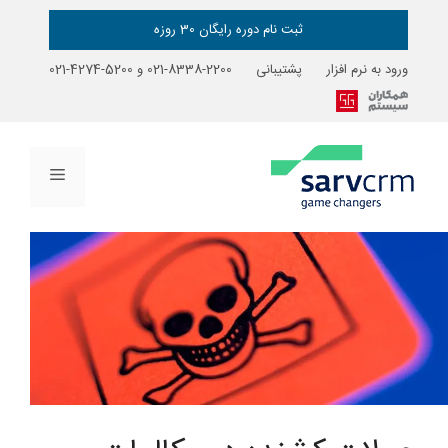
رش
ه
ثبت نام دوره رایگان 30 روزه
حتوا
ورود به نرم افزار
پشتیبانی
2200-8338-021
و
5200-4274-021
فهرست