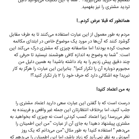
تصمیم به خرید نمی‌گیرید؟”. شما با این تکنیک می‌توانید دلیل
تردید مشتری را نیز بفهمید.
همانطور که قبلا عرض کردم
…!
مردم به طور معمول از این عبارت استفاده می‌کنند تا به طرف مقابل
گوشزد کنند که ‌آن‌ها در مورد یک موضوع خاص در ابتدای مکالمه
صحبت کرده بودند! اما متاسفانه چیزی که مشتری درک می‌کند این
است: “شما به وضوح به اندازه کافی هوشمند نیستید تا حرفی که
چند دقیق پیش زدیم را به یاد داشته باشید! به همین دلیل من
مجبورم دوباره آن را تکرار کنم!”. بنابراین این عبارت را هرگز به کار
نبرید! چه اشکالی دارد که حرف خود را 2 بار تکرار کنید؟!
به من اعتماد کنید
!
درست است که با گفتن این عبارت سعی دارید اعتماد مشتری را
جلب کنید، اما برخلاف انتظارتان این جمله غیر واقعی و فریبنده به
نظر می‌رسد! زیرا اعتماد کسب کردنی است نه چیزی که بخواهید به
مشتری پیشنهاد دهید! به جای آن از عبارت “من این اطمینان را
می‌دهم ” استفاده کنید! به طور مثال:”من می‌دانم که یک روز
آموزش به نظر نمی‌آید که زیاد باشد، اما این اطمینان را می‌دهم که