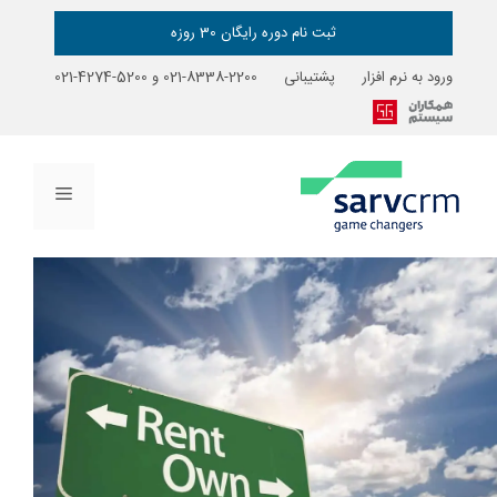
رش
ه
ثبت نام دوره رایگان 30 روزه
حتوا
ورود به نرم افزار
پشتیبانی
2200-8338-021
و
5200-4274-021
فهرست