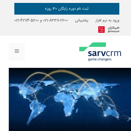
رش
ه
ثبت نام دوره رایگان 30 روزه
حتوا
ورود به نرم افزار
پشتیبانی
2200-8338-021
و
5200-4274-021
فهرست