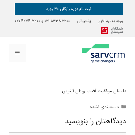
رش
ه
ثبت نام دوره رایگان 30 روزه
حتوا
ورود به نرم افزار
پشتیبانی
2200-8338-021
و
5200-4274-021
فهرست
داستان موفقیت آفتاب رویان آبنوس
دسته‌ها
دسته‌بندی نشده
دیدگاهتان را بنویسید