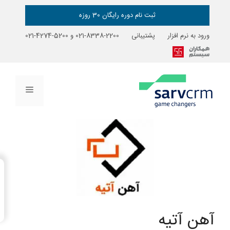
ثبت نام دوره رایگان 30 روزه
ورود به نرم افزار
پشتیبانی
2200-8338-021
و
5200-4274-021
فهرست
→
فهرست مطالب
آهن آتیه