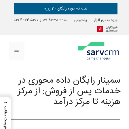
رش
ه
ثبت نام دوره رایگان 30 روزه
حتوا
ورود به نرم افزار
پشتیبانی
2200-8338-021
و
5200-4274-021
فهرست
سمینار رایگان داده محوری در
خدمات پس از فروش: از مرکز
هزینه تا مرکز درآمد
→
فهرست مطالب