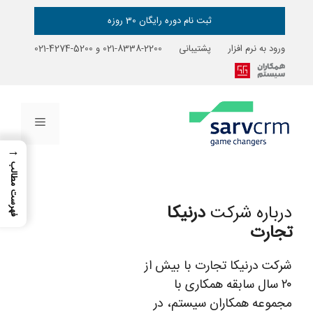
رش
ه
ثبت نام دوره رایگان 30 روزه
حتوا
ورود به نرم افزار
پشتیبانی
2200-8338-021
و
5200-4274-021
فهرست
→
فهرست مطالب
درباره شرکت
درنیکا
تجارت
شرکت درنیکا تجارت با بیش از
۲۰ سال سابقه همکاری با
مجموعه همکاران سیستم، در