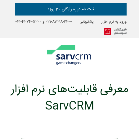
رش
ه
ثبت نام دوره رایگان 30 روزه
حتوا
ورود به نرم افزار
پشتیبانی
2200-8338-021
و
5200-4274-021
معرفی قابلیت‌های نرم افزار
SarvCRM